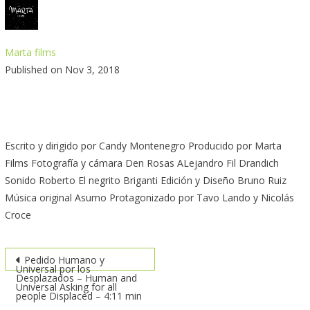
Marta films
Published on Nov 3, 2018
Escrito y dirigido por Candy Montenegro Producido por Marta
Films Fotografía y cámara Den Rosas ALejandro Fil Drandich
Sonido Roberto El negrito Briganti Edición y Diseño Bruno Ruiz
Música original Asumo Protagonizado por Tavo Lando y Nicolás
Croce
Post
Pedido Humano y
Universal por los
Desplazados – Human and
navigation
Universal Asking for all
people Displaced – 4:11 min