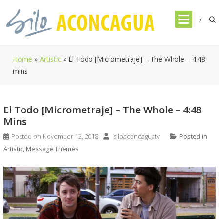
Skip
to
content
Home
»
Artistic
»
El Todo [Micrometraje] – The Whole – 4:48
mins
El Todo [Micrometraje] – The Whole – 4:48
Mins
Posted on
November 12, 2018
siloaconcaguatv
Posted in
Artistic
,
Message Themes